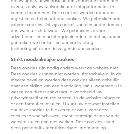
Multimedia
op uw apparaat wil opslaan om zodoende informatie
over u, zoals uw taalvoorkeur of inloginformatie, te
Connected check
kunnen herinneren. Deze cookies worden door ons
Navigatie updates
ingesteld en heten interne cookies. We gebruiken ook
bZ4X
bZ4X Touring
BATTERIJ-ELEKTRISCH
BATTERIJ-ELEKTRISCH
externe cookies. Dit zijn cookies van een ander domein
dan waar u zich bevindt. We gebruiken ze voor
advertentie- en marketingdoeleinden. In het bijzonder
gebruiken we cookies en andere tracking-
technologieën voor de volgende doeleinden:
Strikt noodzakelijke cookies
Vanaf € 39.995,-
Vanaf € 48.995,-
Deze cookies zijn nodig anders werkt de website niet.
Deze cookies kunnen niet worden uitgeschakeld. In de
meeste gevallen worden deze cookies alleen gebruikt
naar aanleiding van een handeling van u waarmee u in
Mirai
Proace City (excl. BTW)
wezen een dienst aanvraagt, bijvoorbeeld uw
WATERSTOF-ELEKTRISCH
OOK ALS BATTERIJ-
ELEKTRISCH
privacyinstellingen registreren, in de website inloggen
of een formulier invullen. U kunt uw browser instellen
om deze cookies te blokkeren of om u voor deze
cookies te waarschuwen, maar sommige delen van de
website zullen dan niet werken. Deze cookies slaan
geen persoonlijk identificeerbare informatie op.