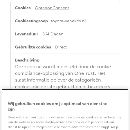
Vanaf € 76.695,-
Vanaf € 27.945,-
Strikt
OptanonConsent
noodzakelijke
cookies
toyota-vanekris.nl
Proace (excl. BTW)
Proace Verso
OOK ALS BATTERIJ-
BATTERIJ-ELEKTRISCH
ELEKTRISCH
364 Dagen
Direct
Deze cookie wordt ingesteld door de cookie
Vanaf € 37.500,-
Vanaf € 55.950,-
compliance-oplossing van OneTrust. Het
slaat informatie op over de categorieën
cookies die de site gebruikt en of bezoekers
Proace Max (excl. BTW)
Hilux (excl. BTW)
toestemming hebben gegeven of ingetrokken
OOK ALS BATTERIJ-
OOK ALS BATTERIJ-
ELEKTRISCH
ELEKTRISCH
voor het gebruik van elke categorie. Dit stelt
Wij gebruiken cookies om je optimaal van dienst te
site-eigenaren in staat om te voorkomen dat
zijn
cookies in elke categorie worden ingesteld in
Deze website maakt gebruik van essentiële cookies, cookies ter verbetering
de browser van de gebruiker, wanneer er
van de website en social media en reclame cookies om je optimaal van
geen toestemming wordt gegeven. De cookie
dienst te zijn en te zorgen dat je relevante advertenties te zien krijgt. Als je