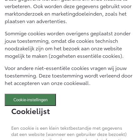
10 jaar batterijgarantie
verbeteren. Ook worden deze gegevens gebruikt voor
Energie en slim laden
Bedrijfswagens
Toyota fabrieksgarantie
marktonderzoek en marketingdoeleinden, zoals het
Corolla Cross
Toyota C-HR
plaatsen van advertenties.
HYBRIDE
OOK ALS PLUG-IN
HYBRIDE
Bedrijfswagens op maat
Verzekeren
Onderdelen & Accessoires
Sommige cookies worden overigens geplaatst zonder
Financieren of leasen
jouw toestemming, omdat die cookies technisch
Toyota Autoverzekering
Verzekeren
noodzakelijk zijn om het bezoek aan onze website
Onderdelen
Toyota Hybride Autoverzekering
mogelijk te maken (zogeheten essentiële cookies).
Accessoires
Vanaf € 39.995,-
Vanaf € 36.495,-
Banden
Voor andere niet-essentiële cookies vragen wij jouw
toestemming. Deze toestemming wordt verleend door
het accepteren van onze cookiewall.
Connected
Toyota C-HR+
RAV4
BATTERIJ-ELEKTRISCH
PLUG-IN HYBRIDE
Cookie-instellingen
Connected Services
Cookielijst
MyToyota login
MyToyota App
Een cookie is een klein tekstbestandje met gegevens
Abonnementen
dat een website (wanneer een gebruiker deze bezoekt)
Vanaf € 37.995,-
Vanaf € 49.995,-