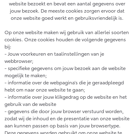
website bezoekt en bevat een aantal gegevens over
jouw bezoek. De meeste cookies zorgen ervoor dat
Yaris Cross
Urban Cruiser
Werkplaatsafspraak
Zakelijk
HYBRIDE
BATTERIJ-ELEKTRISCH
onze website goed werkt en gebruiksvriendelijk is.
Private Lease
Onderhoud op Maat
APK
Op onze website maken wij gebruik van allerlei soorten
Wat is Private Lease?
Zakelijk
Werkplaatsafspraak maken
cookies. Onze cookies houden de volgende gegevens
Airco check
Bereken je maandbedrag
bij:
Vakantiecheck
Private Lease voor ZZP
- Jouw voorkeuren en taalinstellingen van je
Toyota voor de zaak
Contact en Route
Hybride Zekerheid Controle
Vanaf € 31.895,-
Vanaf € 32.995,-
webbrowser;
Leaserijder
Toyota handleidingen
- specifieke gegevens om jouw bezoek aan de website
ZZP
Financieren
Schade melden
Toyota Service Informatie (SIL)
mogelijk te maken;
Wagenparkbeheer
Corolla Hatchback
Corolla Touring Sports
- informatie over de webpagina’s die je geraadpleegd
HYBRIDE
HYBRIDE
Toyota Betaalplan
hebt om naar onze website te gaan;
Plan een proefrit
Schade & Garantie
- informatie over jouw klikgedrag op de website en het
Leasen
gebruik van de website
Vraag een brochure aan
Oplaadservice
Toyota Pechhulp
- gegevens die door jouw browser verstuurd worden,
Financial Lease
zodat wij de inhoud en de presentatie van onze website
Schade & Glasherstel
Thuislaadpakketten
Operational Lease
Bekijk de verwachte modellen
aan kunnen passen op basis van jouw browsertype.
10 jaar Toyota garantie
Vanaf € 33.495,-
Vanaf € 35.495,-
Laadpas
Deze gegevens worden gebruikt om onze website te