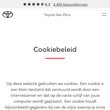
9,2
4.480 beoordelingen
Toyota Van Ekris
Over Ons
Modellen
Cookiebeleid
Ons bedrijf
Occasions
Ons bedrijf
Aygo X
Yaris
Historie
HYBRIDE
HYBRIDE
Contact en Route
Nieuws & Acties
Vacatures
Op deze website gebruiken we cookies. Een cookie is
Klantbeoordelingen
een klein bestand dat verstuurd wordt door een
Onderhoud
internetserver en dat op de vaste schijf van jouw
computer wordt geplaatst. Een cookie houdt
Vanaf € 23.750,-
Vanaf € 27.195,-
Diensten
bijvoorbeeld gegevens bij van de wijze waarop je onze
Service & Onderhoud