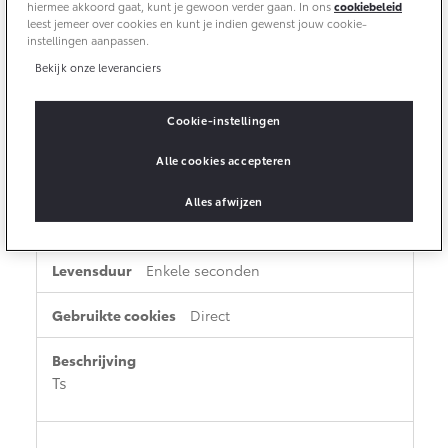
heeft een normale levensduur van een jaar,
hiermee akkoord gaat, kunt je gewoon verder gaan. In ons
cookiebeleid
Vanaf € 46.301,-
Vanaf € 56.570,-
leest jemeer over cookies en kunt je indien gewenst jouw cookie-
zodat terugkerende bezoekers van de site
instellingen aanpassen.
hun voorkeuren onthouden. Het bevat geen
Bekijk onze leveranciers
informatie die de bezoeker van de site kan
Land Cruiser (excl. BTW)
identificeren.
Cookie-instellingen
Alle cookies accepteren
_bts
Alles afwijzen
toyota-vanekris.nl
Vanaf € 89.986,-
Enkele seconden
Direct
Ts