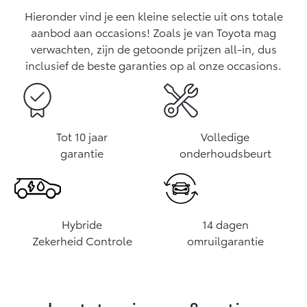
Vanaf € 76.695,-
Vanaf € 27.945,-
Hieronder vind je een kleine selectie uit ons totale
aanbod aan occasions! Zoals je van Toyota mag
verwachten, zijn de getoonde prijzen all-in, dus
Proace (excl. BTW)
Proace Verso
OOK ALS BATTERIJ-
BATTERIJ-ELEKTRISCH
inclusief de beste garanties op al onze occasions.
ELEKTRISCH
Tot 10 jaar
Volledige
garantie
onderhoudsbeurt
Vanaf € 37.500,-
Vanaf € 55.950,-
Proace Max (excl. BTW)
Hilux (excl. BTW)
OOK ALS BATTERIJ-
OOK ALS BATTERIJ-
Hybride
14 dagen
ELEKTRISCH
ELEKTRISCH
Zekerheid Controle
omruilgarantie