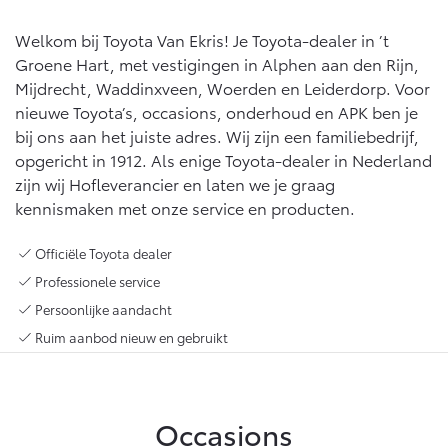
Multimedia
Connected check
Welkom bij Toyota Van Ekris! Je Toyota-dealer in ’t
Navigatie updates
Groene Hart, met vestigingen in Alphen aan den Rijn,
bZ4X
bZ4X Touring
BATTERIJ-ELEKTRISCH
BATTERIJ-ELEKTRISCH
Mijdrecht, Waddinxveen, Woerden en Leiderdorp. Voor
nieuwe Toyota’s, occasions, onderhoud en APK ben je
bij ons aan het juiste adres. Wij zijn een familiebedrijf,
opgericht in 1912. Als enige Toyota-dealer in Nederland
zijn wij Hofleverancier en laten we je graag
kennismaken met onze service en producten.
Vanaf € 39.995,-
Vanaf € 48.995,-
Officiële Toyota dealer
Professionele service
Mirai
Proace City (excl. BTW)
Persoonlijke aandacht
WATERSTOF-ELEKTRISCH
OOK ALS BATTERIJ-
ELEKTRISCH
Ruim aanbod nieuw en gebruikt
Occasions