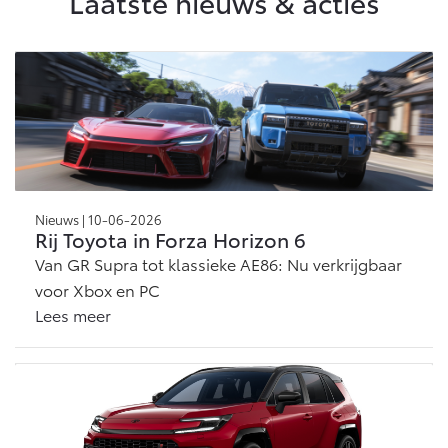
Laatste nieuws & acties
Vanaf € 46.301,-
Vanaf € 56.570,-
Land Cruiser (excl. BTW)
Nieuws | 10-06-2026
Rij Toyota in Forza Horizon 6
Vanaf € 89.986,-
Van GR Supra tot klassieke AE86: Nu verkrijgbaar
voor Xbox en PC
Lees meer