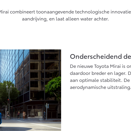
Vanaf € 27.945,-
Vanaf € 37.500,-
Mirai combineert toonaangevende technologische innovatie
Hilux (excl. BTW)
Land Cruiser (excl.
aandrijving, en laat alleen water achter.
OOK ALS BATTERIJ-
BTW)
ELEKTRISCH
Onderscheidend des
Vanaf € 56.570,-
Vanaf € 89.986,-
De nieuwe Toyota Mirai is o
daardoor breder en lager. Di
aan optimale stabiliteit. D
aerodynamische uitstraling