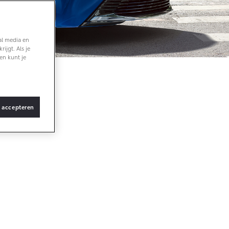
Vanaf € 36.495,-
al media en
ijgt. Als je
bZ4X Touring
en kunt je
BATTERIJ-
ELEKTRISCH
 aan
s accepteren
Vanaf € 48.995,-
Proace Verso
BATTERIJ-
ELEKTRISCH
pecifieke
form