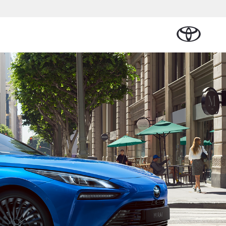
Plan een proefrit
Schade melden
Contact en
Plan een
n
sen
Onderdelen &
Oplaadservice
Bedrijfswagens
Route
proefrit
Urban Cruiser
Accessoires
BATTERIJ-
ELEKTRISCH
Vraag een brochure aan
Werkplaatsafspraak
aalplan
ncial Lease
Thuislaadpakketten
Bedrijfswagens
Vraag een
maken
Onderdelen
op maat
brochure
el
ational
Laadpas
aan
se
Accessoires
Financieren of
Bekijk de verwachte
tie
Energie en slim
Contact en
modellen
leasen
Route
Banden
laden
Contact
tie
Verzekeren
Vanaf € 32.995,-
en Route
Toyota C-HR
OOK ALS PLUG-IN
HYBRIDE