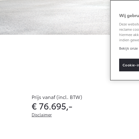
Wij gebru
Vanaf € 33.495,-
Deze website
reclame cook
Toyota C-HR+
hiermee akk
BATTERIJ-
indien gewe
ELEKTRISCH
Bekijk onze 
Pla
Cookie-i
Vanaf € 37.995,-
Mirai
Prijs vanaf (incl. BTW)
WATERSTOF-
€ 76.695,-
ELEKTRISCH
Disclaimer
De genoemde waarden zijn de hoogste of laagste voor de 
combinatie of uitvoering. Het brandstofverbruik en de 