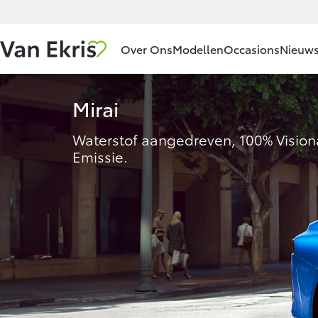
Over Ons
Modellen
Occasions
Nieuws
Mirai
Ons bedrijf
Aygo X
HYBRIDE
Waterstof aangedreven, 100% Visiona
Ons bedrijf
Emissie.
Historie
Contact en
Route
Vanaf € 23.750,-
Vacatures
Klantbeoordelingen
Corolla Hatchback
HYBRIDE