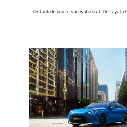
algemeen geldende wetgeving.
Vanaf € 76.695,-
Ontdek de kracht van waterstof. De Toyota 
Proace Max (excl.
BTW)
OOK ALS BATTERIJ-
ELEKTRISCH
Vanaf € 46.301,-