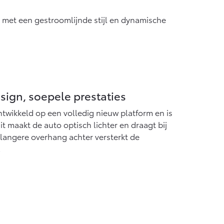
Vanaf € 55.950,-
 met een gestroomlijnde stijl en dynamische
ign, soepele prestaties
ntwikkeld op een volledig nieuw platform en is
t maakt de auto optisch lichter en draagt bij
e langere overhang achter versterkt de
.