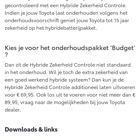
Vanaf € 76.695,-
Vanaf € 27.945,-
gecontroleerd met een Hybride Zekerheid Controle.
Indien je jouw Toyota laat onderhouden volgens het
onderhoudsvoorschrift geniet jouw Toyota tot 15 jaar
Proace (excl. BTW)
Proace Verso
zekerheid op het hybridebatterijpakket.
OOK ALS BATTERIJ-
BATTERIJ-ELEKTRISCH
ELEKTRISCH
Kies je voor het onderhoudspakket ‘Budget’
?
Dan zit de Hybride Zekerheid Controle niet standaard
in het onderhoud. Wil je toch de extra zekerheid van
Vanaf € 37.500,-
Vanaf € 55.950,-
een goed werkend hybride systeem? Dan kun je de
Hybride Zekerheid Controle additioneel laten uitvoeren
voor € 69,95. Ook los uit te voeren voor niet meer dan €
Proace Max (excl. BTW)
Hilux (excl. BTW)
OOK ALS BATTERIJ-
OOK ALS BATTERIJ-
89,95, vraag naar de mogelijkheden bij jouw Toyota
ELEKTRISCH
ELEKTRISCH
dealer.
Downloads & links