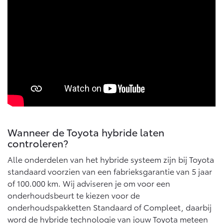
Multimedia
Connected check
Navigatie updates
bZ4X
bZ4X Touring
BATTERIJ-ELEKTRISCH
BATTERIJ-ELEKTRISCH
Vanaf € 39.995,-
Vanaf € 48.995,-
Wanneer de Toyota hybride laten
controleren?
Mirai
Proace City (excl. BTW)
WATERSTOF-ELEKTRISCH
OOK ALS BATTERIJ-
Alle onderdelen van het hybride systeem zijn bij Toyota
ELEKTRISCH
standaard voorzien van een fabrieksgarantie van 5 jaar
of 100.000 km. Wij adviseren je om voor een
onderhoudsbeurt te kiezen voor de
onderhoudspakketten Standaard of Compleet, daarbij
word de hybride technologie van jouw Toyota meteen