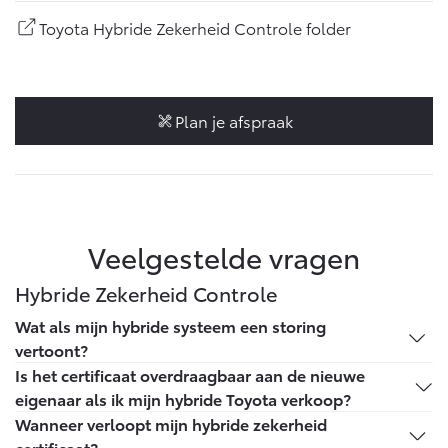
Vanaf € 46.301,-
Vanaf € 56.570,-
Toyota Hybride Zekerheid Controle folder
Land Cruiser (excl. BTW)
Plan je afspraak
Vanaf € 89.986,-
Veelgestelde vragen
Hybride Zekerheid Controle
Wat als mijn hybride systeem een storing
vertoont?
Binnen de looptijd van 5 jaar of 100.000 km kun je
Is het certificaat overdraagbaar aan de nieuwe
terecht bij jouw Toyota dealer en deze brengt niets in
eigenaar als ik mijn hybride Toyota verkoop?
rekening voor het vervangen van het totale hybride
Ja, het certificaat staat op naam van de auto en niet op
Wanneer verloopt mijn hybride zekerheid
batterijpakket.
jou als persoon. Binnen de geldigheid van het
certificaat?