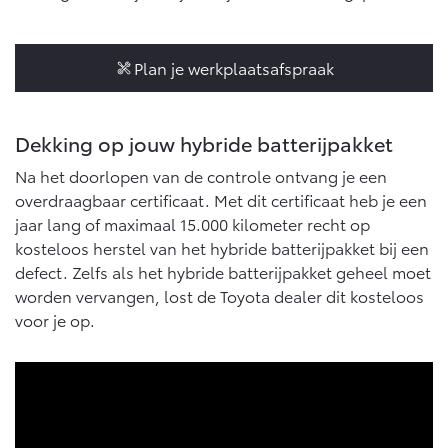
10 jaar batterijgarantie
Energie en slim laden
Bedrijfswagens
Toyota fabrieksgarantie
Corolla Cross
Toyota C-HR
Plan je werkplaatsafspraak
HYBRIDE
OOK ALS PLUG-IN
HYBRIDE
Bedrijfswagens op maat
Verzekeren
Onderdelen & Accessoires
Financieren of leasen
Dekking op jouw hybride batterijpakket
Toyota Autoverzekering
Verzekeren
Onderdelen
Toyota Hybride Autoverzekering
Na het doorlopen van de controle ontvang je een
Accessoires
overdraagbaar certificaat. Met dit certificaat heb je een
Vanaf € 39.995,-
Vanaf € 36.495,-
Banden
jaar lang of maximaal 15.000 kilometer recht op
kosteloos herstel van het hybride batterijpakket bij een
defect. Zelfs als het hybride batterijpakket geheel moet
Connected
Toyota C-HR+
RAV4
worden vervangen, lost de Toyota dealer dit kosteloos
BATTERIJ-ELEKTRISCH
PLUG-IN HYBRIDE
voor je op.
Connected Services
MyToyota login
MyToyota App
Abonnementen
Vanaf € 37.995,-
Vanaf € 49.995,-