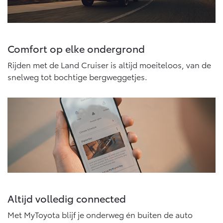
Vanaf € 76.695,-
Vanaf € 27.945,-
Proace (excl. BTW)
Proace Verso
OOK ALS BATTERIJ-
BATTERIJ-ELEKTRISCH
Comfort op elke ondergrond
ELEKTRISCH
Rijden met de Land Cruiser is altijd moeiteloos, van de
snelweg tot bochtige bergweggetjes.
Vanaf € 37.500,-
Vanaf € 55.950,-
Proace Max (excl. BTW)
Hilux (excl. BTW)
OOK ALS BATTERIJ-
OOK ALS BATTERIJ-
ELEKTRISCH
ELEKTRISCH
Altijd volledig connected
Met MyToyota blijf je onderweg én buiten de auto