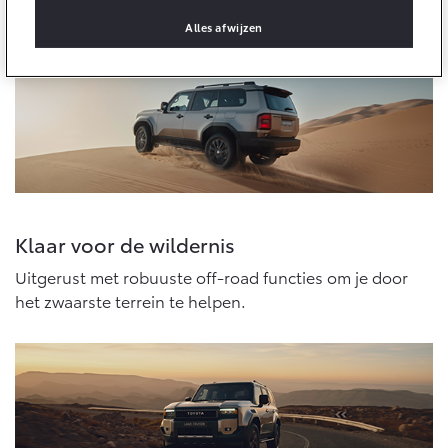
avontuur.
Multimedia
Connected check
Alles afwijzen
Navigatie updates
bZ4X
bZ4X Touring
BATTERIJ-ELEKTRISCH
BATTERIJ-ELEKTRISCH
Vanaf € 39.995,-
Vanaf € 48.995,-
Klaar voor de wildernis
Uitgerust met robuuste off-road functies om je door
Mirai
Proace City (excl. BTW)
het zwaarste terrein te helpen.
WATERSTOF-ELEKTRISCH
OOK ALS BATTERIJ-
ELEKTRISCH