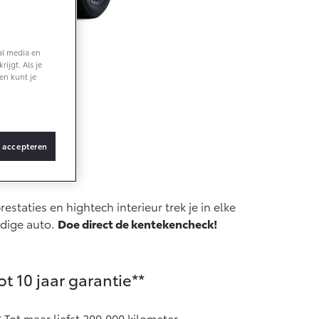
Vanaf € 36.495,-
al media en
ijgt. Als je
bZ4X Touring
en kunt je
BATTERIJ-
ELEKTRISCH
e
s accepteren
Vanaf € 48.995,-
taties en hightech interieur trek je in elke
Proace Verso
idige auto.
Doe direct de kentekencheck!
BATTERIJ-
ELEKTRISCH
ot 10 jaar garantie**
Tot maar liefst 200.000 kilometer