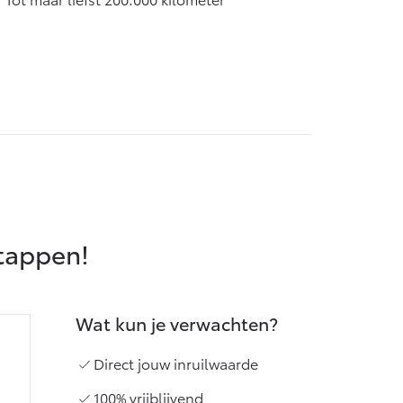
Vanaf € 55.950,-
stappen!
Wat kun je verwachten?
Direct jouw inruilwaarde
100% vrijblijvend