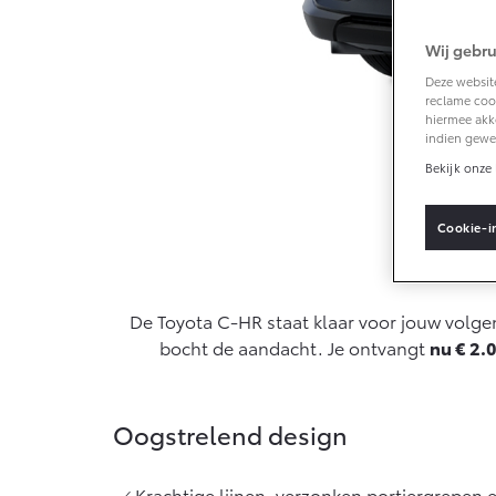
Wij gebru
Vanaf € 33.495,-
Deze website
reclame cook
Toyota C-HR+
hiermee akk
BATTERIJ-
indien gewe
ELEKTRISCH
Bekijk onze 
Cookie-i
G
Actie
Vanaf € 37.995,-
De Toyota C-HR staat klaar voor jouw volgen
Mirai
bocht de aandacht. Je ontvangt
nu € 2.0
WATERSTOF-
ELEKTRISCH
Oogstrelend design
Krachtige lijnen, verzonken portiergrepen 