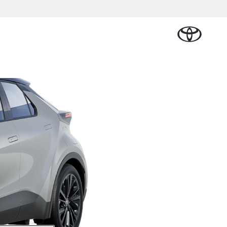
Plan een proefrit
Schade melden
Contact en
Plan een
n
sen
Onderdelen &
Oplaadservice
Bedrijfswagens
Route
proefrit
Urban Cruiser
Accessoires
BATTERIJ-
ELEKTRISCH
Vraag een brochure aan
Werkplaatsafspraak
aalplan
ncial Lease
Thuislaadpakketten
Bedrijfswagens
Vraag een
maken
Onderdelen
op maat
brochure
el
ational
Laadpas
aan
se
Accessoires
Financieren of
Bekijk de verwachte
tie
Energie en slim
Contact en
modellen
leasen
Route
Banden
laden
Contact
tie
Verzekeren
Vanaf € 32.995,-
en Route
Toyota C-HR
OOK ALS PLUG-IN
HYBRIDE