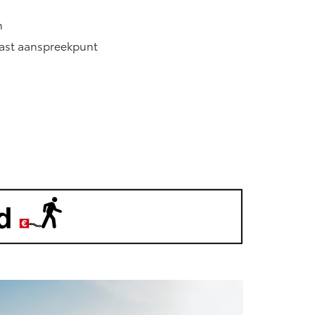
n
vast aanspreekpunt