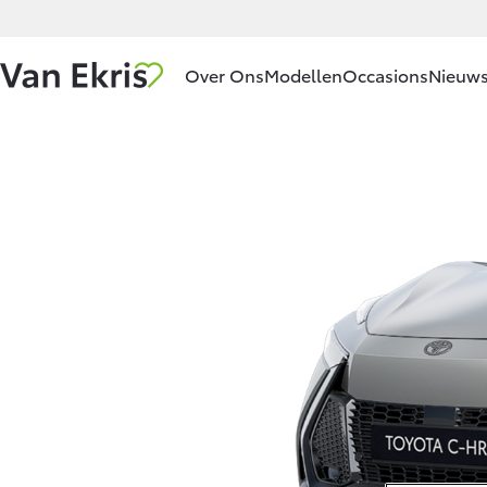
Over Ons
Modellen
Occasions
Nieuws
Ons bedrijf
Aygo X
HYBRIDE
Ons bedrijf
Historie
Contact en
Route
Vanaf € 23.750,-
Vacatures
Klantbeoordelingen
Corolla Hatchback
HYBRIDE