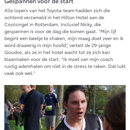
Gespannen voor de start
Multimedia
Connected check
Alle lopers van het Toyota-team hadden zich die
Navigatie updates
ochtend verzameld in het Hilton Hotel aan de
bZ4X
bZ4X Touring
BATTERIJ-ELEKTRISCH
BATTERIJ-ELEKTRISCH
Coolsingel in Rotterdam. Inclusief Nicky, die
gespannen is voor de dag die komen gaat. “Mijn lijf
begint een beetje te shaken, mijn maag doet zeer en ik
word draaierig in mijn hoofd”, vertelt de 29-jarige
Goudse, als ze in het hotel wacht tot ze zich kan
klaarmaken voor de start. “Ik moet van mijn coach
Vanaf € 39.995,-
Vanaf € 48.995,-
rustig ademhalen om niet in de stress te raken. Dat lukt
vaak ook wel.”
Mirai
Proace City (excl. BTW)
WATERSTOF-ELEKTRISCH
OOK ALS BATTERIJ-
ELEKTRISCH