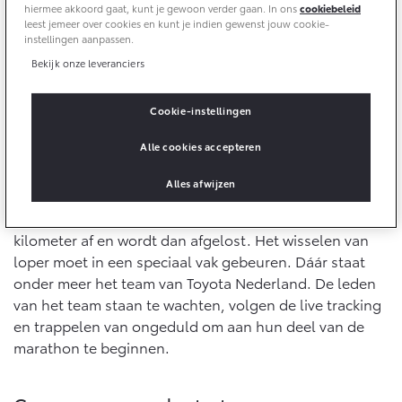
10 jaar batterijgarantie
hiermee akkoord gaat, kunt je gewoon verder gaan. In ons
cookiebeleid
Energie en slim laden
leest jemeer over cookies en kunt je indien gewenst jouw cookie-
Bedrijfswagens
Toyota fabrieksgarantie
instellingen aanpassen.
Corolla Cross
Toyota C-HR
HYBRIDE
OOK ALS PLUG-IN
Bekijk onze leveranciers
HYBRIDE
Bedrijfswagens op maat
Verzekeren
Onderdelen & Accessoires
Financieren of leasen
Cookie-instellingen
Toyota Autoverzekering
Verzekeren
Onderdelen
Alle cookies accepteren
Toyota Hybride Autoverzekering
Business Run met teams van vier
Accessoires
Alles afwijzen
Vanaf € 39.995,-
Vanaf € 36.495,-
Banden
Lopers van de business run lopen de Rotterdam
Marathon in teams van vier. De eerste loper legt negen
kilometer af en wordt dan afgelost. Het wisselen van
Connected
Toyota C-HR+
RAV4
loper moet in een speciaal vak gebeuren. Dáár staat
BATTERIJ-ELEKTRISCH
PLUG-IN HYBRIDE
onder meer het team van Toyota Nederland. De leden
Connected Services
van het team staan te wachten, volgen de live tracking
en trappelen van ongeduld om aan hun deel van de
MyToyota login
marathon te beginnen.
MyToyota App
Abonnementen
Vanaf € 37.995,-
Vanaf € 49.995,-