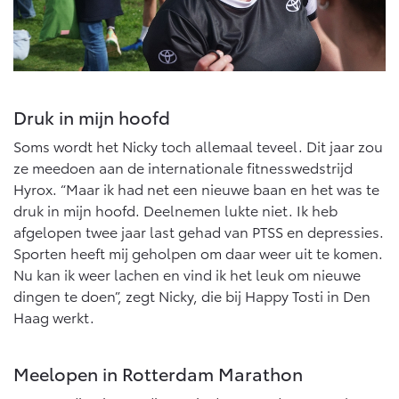
Vanaf € 76.695,-
Vanaf € 27.945,-
Proace (excl. BTW)
Proace Verso
OOK ALS BATTERIJ-
BATTERIJ-ELEKTRISCH
ELEKTRISCH
Druk in mijn hoofd
Soms wordt het Nicky toch allemaal teveel. Dit jaar zou
ze meedoen aan de internationale fitnesswedstrijd
Hyrox. “Maar ik had net een nieuwe baan en het was te
Vanaf € 37.500,-
Vanaf € 55.950,-
druk in mijn hoofd. Deelnemen lukte niet. Ik heb
afgelopen twee jaar last gehad van PTSS en depressies.
Sporten heeft mij geholpen om daar weer uit te komen.
Proace Max (excl. BTW)
Hilux (excl. BTW)
Nu kan ik weer lachen en vind ik het leuk om nieuwe
OOK ALS BATTERIJ-
OOK ALS BATTERIJ-
dingen te doen”, zegt Nicky, die bij Happy Tosti in Den
ELEKTRISCH
ELEKTRISCH
Haag werkt.
Meelopen in Rotterdam Marathon