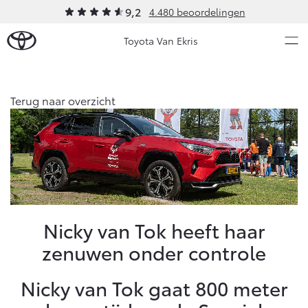
9,2
4.480 beoordelingen
Toyota Van Ekris
Over Ons
Terug naar overzicht
Modellen
Ons bedrijf
Occasions
Ons bedrijf
Aygo X
Yaris
Historie
HYBRIDE
HYBRIDE
Contact en Route
Nieuws & Acties
Nicky van Tok heeft haar
Vacatures
zenuwen onder controle
Klantbeoordelingen
Onderhoud
Nicky van Tok gaat 800 meter
Vanaf € 23.750,-
Vanaf € 27.195,-
Diensten
Service & Onderhoud