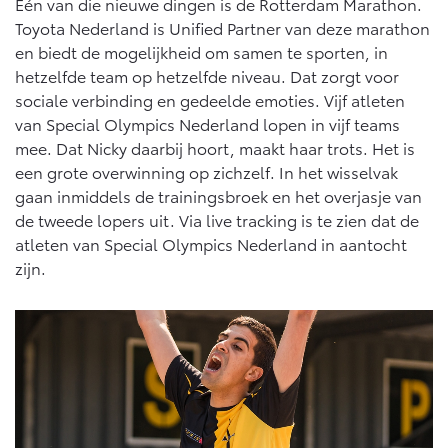
Eén van die nieuwe dingen is de Rotterdam Marathon.
Vanaf € 46.301,-
Vanaf € 56.570,-
Toyota Nederland is Unified Partner van deze marathon
en biedt de mogelijkheid om samen te sporten, in
hetzelfde team op hetzelfde niveau. Dat zorgt voor
Land Cruiser (excl. BTW)
sociale verbinding en gedeelde emoties. Vijf atleten
van Special Olympics Nederland lopen in vijf teams
mee. Dat Nicky daarbij hoort, maakt haar trots. Het is
een grote overwinning op zichzelf. In het wisselvak
gaan inmiddels de trainingsbroek en het overjasje van
de tweede lopers uit. Via live tracking is te zien dat de
atleten van Special Olympics Nederland in aantocht
Vanaf € 89.986,-
zijn.