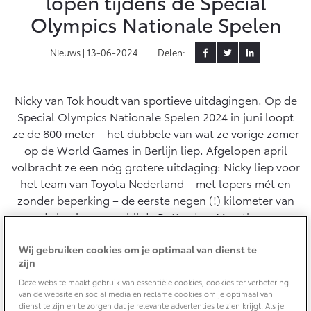
lopen tijdens de Special
Olympics Nationale Spelen
Yaris Cross
Urban Cruiser
Werkplaatsafspraak
Zakelijk
HYBRIDE
BATTERIJ-ELEKTRISCH
Private Lease
Nieuws |
13-06-2024
Delen:
Onderhoud op Maat
APK
Wat is Private Lease?
Zakelijk
Werkplaatsafspraak maken
Airco check
Bereken je maandbedrag
Nicky van Tok houdt van sportieve uitdagingen. Op de
Vakantiecheck
Special Olympics Nationale Spelen 2024 in juni loopt
Private Lease voor ZZP
Toyota voor de zaak
Contact en Route
ze de 800 meter – het dubbele van wat ze vorige zomer
Hybride Zekerheid Controle
Vanaf € 31.895,-
Vanaf € 32.995,-
Leaserijder
op de World Games in Berlijn liep. Afgelopen april
Toyota handleidingen
ZZP
volbracht ze een nóg grotere uitdaging: Nicky liep voor
Financieren
Schade melden
Toyota Service Informatie (SIL)
het team van Toyota Nederland – met lopers mét en
Wagenparkbeheer
Corolla Hatchback
Corolla Touring Sports
zonder beperking – de eerste negen (!) kilometer van
HYBRIDE
HYBRIDE
Toyota Betaalplan
Plan een proefrit
de business run bij de Rotterdam Marathon.
Schade & Garantie
Leasen
Vraag een brochure aan
Wij gebruiken cookies om je optimaal van dienst te
Oplaadservice
Toyota Pechhulp
zijn
Financial Lease
Schade & Glasherstel
Deze website maakt gebruik van essentiële cookies, cookies ter verbetering
Thuislaadpakketten
Operational Lease
Bekijk de verwachte modellen
10 jaar Toyota garantie
Vanaf € 33.495,-
Vanaf € 35.495,-
van de website en social media en reclame cookies om je optimaal van
Laadpas
dienst te zijn en te zorgen dat je relevante advertenties te zien krijgt. Als je