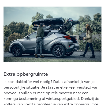
Vanaf € 46.301,-
Vanaf € 56.570,-
Land Cruiser (excl. BTW)
Vanaf € 89.986,-
Extra opbergruimte
Is zo’n dakkoffer wel nodig? Dat is afhankelijk van je
persoonlijke situatie. Je staat er elke keer versteld van
hoeveel spullen er mee op reis moeten naar een
zonnige bestemming of wintersportgebied. Dankzij de
koffers van Toyota profiteer je van extra opbergruimte.