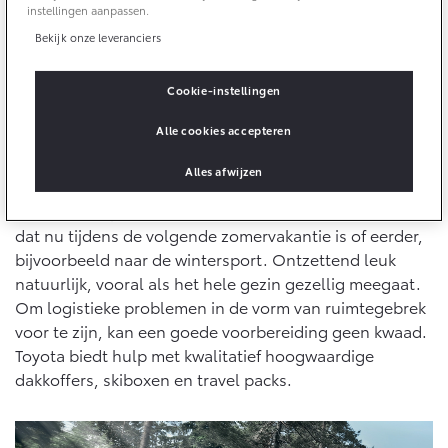
10 jaar batterijgarantie
instellingen aanpassen.
Energie en slim laden
Bedrijfswagens
Toyota fabrieksgarantie
Bekijk onze leveranciers
Corolla Cross
Toyota C-HR
HYBRIDE
OOK ALS PLUG-IN
HYBRIDE
Bedrijfswagens op maat
Verzekeren
Cookie-instellingen
Logistieke uitdagingen
Onderdelen & Accessoires
Financieren of leasen
Alle cookies accepteren
De zomer van 2023 is officieel verleden tijd. Dat
Toyota Autoverzekering
Verzekeren
Onderdelen
betekent dat de herfst en winter Nederland de
Toyota Hybride Autoverzekering
Alles afwijzen
Accessoires
komende maanden in zijn greep heeft. Vaak is dat hét
Vanaf € 39.995,-
Vanaf € 36.495,-
moment om plannen te maken voor autovakanties, of
Banden
dat nu tijdens de volgende zomervakantie is of eerder,
bijvoorbeeld naar de wintersport. Ontzettend leuk
Connected
natuurlijk, vooral als het hele gezin gezellig meegaat.
Toyota C-HR+
RAV4
BATTERIJ-ELEKTRISCH
PLUG-IN HYBRIDE
Om logistieke problemen in de vorm van ruimtegebrek
voor te zijn, kan een goede voorbereiding geen kwaad.
Connected Services
Toyota biedt hulp met kwalitatief hoogwaardige
MyToyota login
dakkoffers, skiboxen en travel packs.
MyToyota App
Abonnementen
Vanaf € 37.995,-
Vanaf € 49.995,-