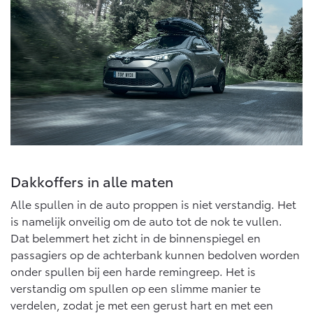
Multimedia
Connected check
Navigatie updates
bZ4X
bZ4X Touring
BATTERIJ-ELEKTRISCH
BATTERIJ-ELEKTRISCH
Vanaf € 39.995,-
Vanaf € 48.995,-
Dakkoffers in alle maten
Alle spullen in de auto proppen is niet verstandig. Het
Mirai
Proace City (excl. BTW)
WATERSTOF-ELEKTRISCH
OOK ALS BATTERIJ-
is namelijk onveilig om de auto tot de nok te vullen.
ELEKTRISCH
Dat belemmert het zicht in de binnenspiegel en
passagiers op de achterbank kunnen bedolven worden
onder spullen bij een harde remingreep. Het is
verstandig om spullen op een slimme manier te
verdelen, zodat je met een gerust hart en met een