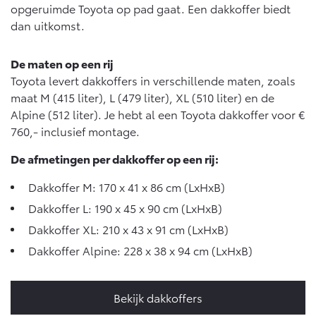
Vanaf € 76.695,-
Vanaf € 27.945,-
opgeruimde Toyota op pad gaat. Een dakkoffer biedt
dan uitkomst.
Proace (excl. BTW)
Proace Verso
De maten op een rij
OOK ALS BATTERIJ-
BATTERIJ-ELEKTRISCH
ELEKTRISCH
Toyota levert dakkoffers in verschillende maten, zoals
maat M (415 liter), L (479 liter), XL (510 liter) en de
Alpine (512 liter). Je hebt al een Toyota dakkoffer voor €
760,- inclusief montage.
De afmetingen per dakkoffer op een rij:
Vanaf € 37.500,-
Vanaf € 55.950,-
Dakkoffer M: 170 x 41 x 86 cm (LxHxB)
Dakkoffer L: 190 x 45 x 90 cm (LxHxB)
Proace Max (excl. BTW)
Hilux (excl. BTW)
OOK ALS BATTERIJ-
OOK ALS BATTERIJ-
Dakkoffer XL: 210 x 43 x 91 cm (LxHxB)
ELEKTRISCH
ELEKTRISCH
Dakkoffer Alpine: 228 x 38 x 94 cm (LxHxB)
Bekijk dakkoffers