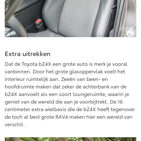
Multimedia
Connected check
Navigatie updates
bZ4X
bZ4X Touring
BATTERIJ-ELEKTRISCH
BATTERIJ-ELEKTRISCH
Extra uitrekken
Dat de Toyota bZ4X een grote auto is merk je vooral
Vanaf € 39.995,-
Vanaf € 48.995,-
vanbinnen. Door het grote glasoppervlak voelt het
interieur ruimtelijk aan. Zeeën van been- en
hoofdruimte maken dat zeker de achterbank van de
Mirai
Proace City (excl. BTW)
bZ4X aanvoelt als een soort loungeruimte, waarin je
WATERSTOF-ELEKTRISCH
OOK ALS BATTERIJ-
geniet van de wereld die aan je voorbijtrekt. De 16
ELEKTRISCH
centimeter extra wielbasis die de bZ4X heeft tegenover
de toch al best grote RAV4 maken hier een wereld van
verschil.