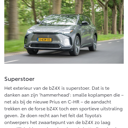
Vanaf € 76.695,-
Vanaf € 27.945,-
Proace (excl. BTW)
Proace Verso
OOK ALS BATTERIJ-
BATTERIJ-ELEKTRISCH
ELEKTRISCH
Vanaf € 37.500,-
Vanaf € 55.950,-
Superstoer
Proace Max (excl. BTW)
Hilux (excl. BTW)
Het exterieur van de bZ4X is superstoer. Dat is te
OOK ALS BATTERIJ-
OOK ALS BATTERIJ-
danken aan zijn ‘hammerhead’: smalle koplampen die –
ELEKTRISCH
ELEKTRISCH
net als bij de nieuwe Prius en C-HR – de aandacht
trekken en de forse bZ4X toch een sportieve uitstraling
geven. Ze doen recht aan het feit dat Toyota’s
ontwerpers het zwaartepunt van de bZ4X zo laag