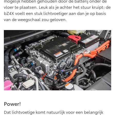
mogelijk hebben gehouden door de batterij onder de
Vanaf € 46.301,-
Vanaf € 56.570,-
vloer te plaatsen. Leuk als je achter het stuur kruipt: de
bZ4X voelt een stuk lichtvoetiger aan dan je op basis
van de weegschaal zou geloven.
Land Cruiser (excl. BTW)
Vanaf € 89.986,-
Power!
Dat lichtvoetige komt natuurlijk voor een belangrijk