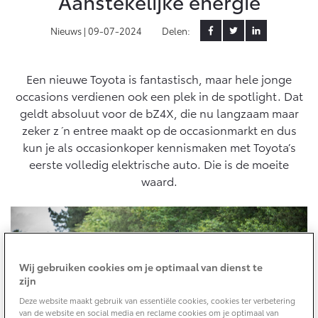
Aanstekelijke energie
Yaris Cross
Urban Cruiser
Nieuws |
09-07-2024
Delen:
Werkplaatsafspraak
Zakelijk
HYBRIDE
BATTERIJ-ELEKTRISCH
Private Lease
Onderhoud op Maat
APK
Een nieuwe Toyota is fantastisch, maar hele jonge
Wat is Private Lease?
Zakelijk
Werkplaatsafspraak maken
Airco check
occasions verdienen ook een plek in de spotlight. Dat
Bereken je maandbedrag
geldt absoluut voor de bZ4X, die nu langzaam maar
Vakantiecheck
Private Lease voor ZZP
Toyota voor de zaak
zeker z´n entree maakt op de occasionmarkt en dus
Contact en Route
Hybride Zekerheid Controle
Vanaf € 31.895,-
Vanaf € 32.995,-
kun je als occasionkoper kennismaken met Toyota’s
Leaserijder
Toyota handleidingen
eerste volledig elektrische auto. Die is de moeite
ZZP
Financieren
Schade melden
Toyota Service Informatie (SIL)
waard.
Wagenparkbeheer
Corolla Hatchback
Corolla Touring Sports
HYBRIDE
HYBRIDE
Toyota Betaalplan
Plan een proefrit
Schade & Garantie
Leasen
Vraag een brochure aan
Oplaadservice
Toyota Pechhulp
Wij gebruiken cookies om je optimaal van dienst te
Financial Lease
zijn
Schade & Glasherstel
Thuislaadpakketten
Operational Lease
Bekijk de verwachte modellen
10 jaar Toyota garantie
Vanaf € 33.495,-
Vanaf € 35.495,-
Deze website maakt gebruik van essentiële cookies, cookies ter verbetering
Laadpas
van de website en social media en reclame cookies om je optimaal van